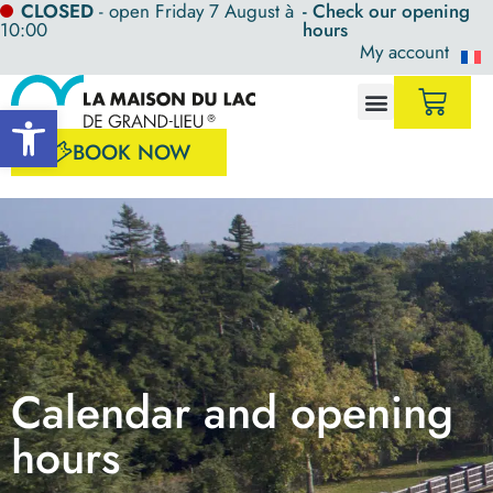
CLOSED
- open Friday 7 August à
- Check our opening
10:00
hours
My account
Open toolbar
BOOK NOW
Calendar and opening
hours