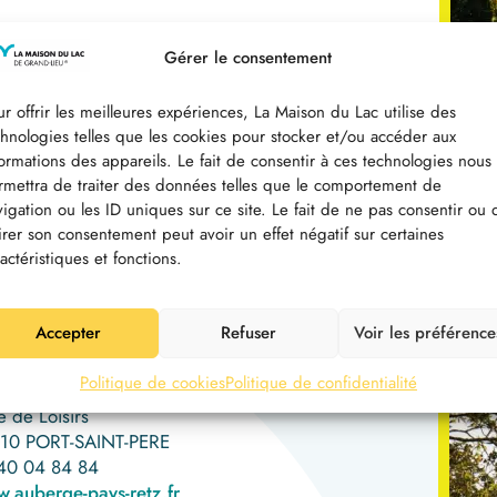
Gérer le consentement
r offrir les meilleures expériences, La Maison du Lac utilise des
chnologies telles que les cookies pour stocker et/ou accéder aux
formations des appareils. Le fait de consentir à ces technologies nous
rmettra de traiter des données telles que le comportement de
vigation ou les ID uniques sur ce site. Le fait de ne pas consentir ou 
tirer son consentement peut avoir un effet négatif sur certaines
groupe 35 hébergements touristiques
actéristiques et fonctions.
Accepter
Refuser
Voir les préférence
AUTOUR DE BOUAYE
Politique de cookies
Politique de confidentialité
erge du Pays de Retz
(à 4.5 km)
 de Loisirs
10 PORT-SAINT-PERE
40 04 84 84
.auberge-pays-retz.fr