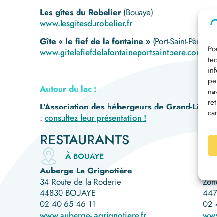
Les gîtes du Robelier
(Bouaye)
www.lesgitesdurobelier.fr
Gîte « le fief de la fontaine »
(Port-Saint-Père)
Pou
www.gitelefiefdelafontaineportsaintpere.com
te
in
pe
Autour du lac :
na
re
L’Association des hébergeurs de Grand-Lieu
re
car
:
consultez leur présentation !
RESTAURANTS
À BOUAYE
Auberge La Grignotière
Aub
34 Route de la Roderie
Zone
44830 BOUAYE
447
02 40 65 46 11
02 
www.auberge-lagrignotiere.fr
www