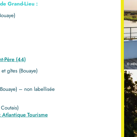
de Grand-Lieu :
Bouaye)
t-Père (44)
© MDL 
t gîtes (Bouaye)
ouaye) – non labellisée
 Coutais)
z Atlantique Tourisme