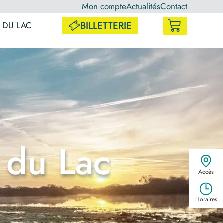
Mon compte
Actualités
Contact
BILLETTERIE
 DU LAC
 du Lac
Accès
Horaires