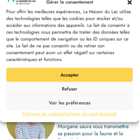
Gérer le consentement
Pour offrir les meilleures expériences, La Maison du Lac utilise
des technologies telles que les cookies pour stocker et/ou
Marion Jacques
accéder aux informations des appareils. Le fait de consentir à
CHARGÉE DE
ces technologies nous permettra de traiter des données telles
COMMUNICATION
que le comportement de navigation ou les ID uniques sur ce
Articles sur le site internet,
site. Le fait de ne pas consentir ou de retirer son
publications sur les réseaux
consentement peut avoir un effet négatif sur certaines
sociaux… Marion n’a qu’une
caractéristiques et fonctions.
ambition : faire connaître La
Maison du Lac de Grand-Lieu
Accepter
au plus grand nombre !
Refuser
Morgane Montoux
Voir les préférences
MÉDIATRICE
ENVIRONNEMENT
Politique de cookies
Politique de confidentialité
Médiatrice toute en énergie,
Morgane saura vous transmettre
sa passion pour la faune et la