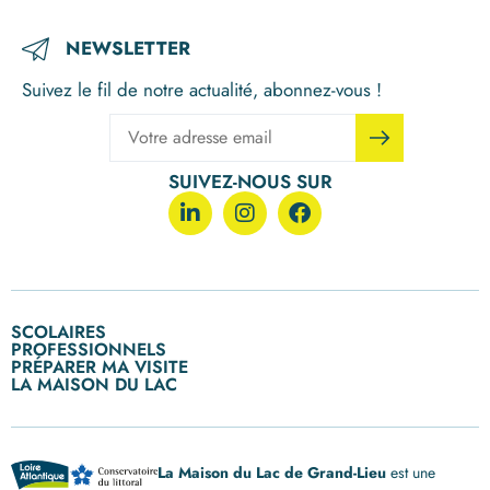
NEWSLETTER
Suivez le fil de notre actualité, abonnez-vous !
SUIVEZ-NOUS SUR
SCOLAIRES
PROFESSIONNELS
Ecoles primaires
PRÉPARER MA VISITE
Entreprises
Collèges
LA MAISON DU LAC
Nos visites, nos ateliers enfants
Collectivités
Lycées et formations
Qui sommes-nous ?
Nous contacter
Calendrier des visites
Louer nos expositions
post BAC
Nos engagements RSE
Nous rejoindre
Groupes, CSE et centres de loisirs
Notre histoire
Espace Presse
Horaires d’ouvertue
La Maison du Lac de Grand-Lieu
est une
Notre équipe
Nos partenaires