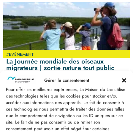
#ÉVÈNEMENT
La Journée mondiale des oiseaux
migrateurs | sortie nature tout public
Samedi 9 mai 2026, profitez d'une matinée de balade,
Gérer le consentement
d'observations et d'échanges autour des oiseaux
migrateurs !
Pour offrir les meilleures expériences, La Maison du Lac utilise
des technologies telles que les cookies pour stocker et/ou
accéder aux informations des appareils. Le fait de consentir à
ces technologies nous permettra de traiter des données telles
que le comportement de navigation ou les ID uniques sur ce
site. Le fait de ne pas consentir ou de retirer son
consentement peut avoir un effet négatif sur certaines