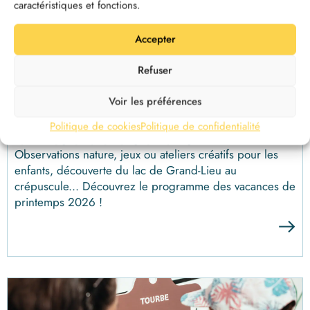
caractéristiques et fonctions.
Accepter
Refuser
Voir les préférences
#VACANCES
Vacances de printemps 2026 | sorties
Politique de cookies
Politique de confidentialité
familles et ateliers enfants
Observations nature, jeux ou ateliers créatifs pour les
enfants, découverte du lac de Grand-Lieu au
crépuscule... Découvrez le programme des vacances de
printemps 2026 !