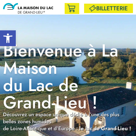
BILLETTERIE
Ouvrir la barre d’outils
Bienvenue à La
Maison
du Lac de
Grand-Lieu !
Découvrez un espace unique dédié à l’une des plus
belles zones humides
de Loire-Atlantique et d’Europe :
le lac de Grand-Lieu !