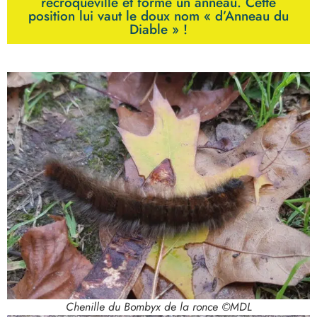
recroqueville et forme un anneau. Cette
position lui vaut le doux nom « d’Anneau du
Diable » !
Chenille du Bombyx de la ronce ©MDL