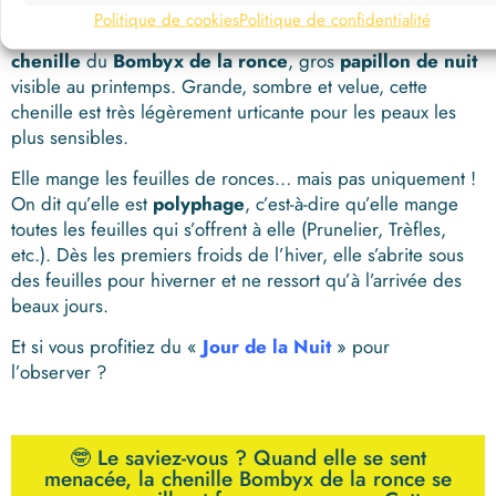
Politique de cookies
Politique de confidentialité
En vous promenant sur le sentier, vous apercevrez la
chenille
du
Bombyx de la ronce
, gros
papillon de nuit
visible au printemps. Grande, sombre et velue, cette
chenille est très légèrement urticante pour les peaux les
plus sensibles.
Elle mange les feuilles de ronces… mais pas uniquement !
On dit qu’elle est
polyphage
, c’est-à-dire qu’elle mange
toutes les feuilles qui s’offrent à elle (Prunelier, Trèfles,
etc.). Dès les premiers froids de l’hiver, e
lle s’abrite sous
des feuilles
pour hiverner et ne ressort qu’à l’arrivée des
beaux jours.
Et si vous profitiez du «
Jour de la Nuit
» pour
l’observer ?
🤓 Le saviez-vous ? Quand elle se sent
menacée, la chenille Bombyx de la ronce se