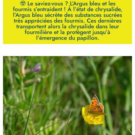
🤓 Le saviez-vous ? L’Argus bleu et les
fourmis s’entraident ! À l’état de chrysalide,
l’Argus bleu sécrète des substances sucrées
très appréciées des fourmis. Ces dernières
transportent alors la chrysalide dans leur
fourmilière et la protègent jusqu’à
l’émergence du papillon.