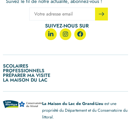
Suivez le fil de notre actualité, abonnez-vous !
SUIVEZ-NOUS SUR
SCOLAIRES
PROFESSIONNELS
Ecoles primaires
PRÉPARER MA VISITE
Entreprises
Collèges
LA MAISON DU LAC
Nos visites, nos ateliers enfants
Collectivités
Lycées et formations
Qui sommes-nous ?
Nous contacter
Calendrier des visites
Louer nos expositions
post BAC
Nos engagements RSE
Nous rejoindre
Groupes, CSE et centres de loisirs
Notre histoire
Espace Presse
Horaires d’ouvertue
La Maison du Lac de Grand-Lieu
est une
Notre équipe
Nos partenaires
propriété du Département et du Conservatoire du
Accès au site
littoral.
Handicap et accessibilité
FAQ