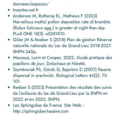
donnees/especes/
Insectes-net.fr
Anderson M, Rotheray EL, Mathews F (2023)
Marvellous moths! pollen deposition rate of bramble
(
Rubus futicosus
agg.) is greater at night than day.
PLoS ONE 18(3): e0281810.
Gilier JM & Reeber S (2018) Plan de gestion Réserve
naturelle nationale du Lac de Grand-Lieu 2018-2027.
SNPN 345p.
Moussus, Lorin et Cooper, 2022,
Guide pratique des
papillons de jour
, Delachaux et Niestlé.
Szymkowiak PS, Górski G, Bajerlein D (2007) Passive
dispersal in arachnids. Biological Letters 44(2): 75-
101.
Reeber S (2023) Présentation des résultats des suivis
de l’avifaune du lac de Grand-Lieu par la SNPN en
2022 et en 2023. SNPN.
Les Sphingidae de France. Site Web :
http://sphingidae-haxaire.com