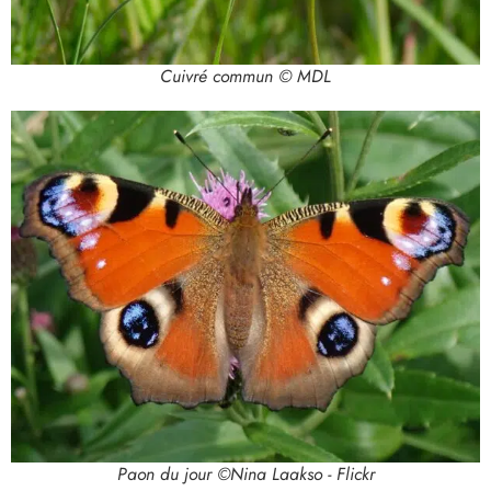
Cuivré commun © MDL
Paon du jour ©Nina Laakso - Flickr