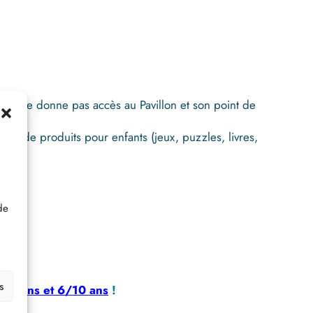
 Il ne donne pas accès au Pavillon et son point de
nte de produits pour enfants (jeux, puzzles, livres,
de
s
3/5 ans et 6/10 ans
!