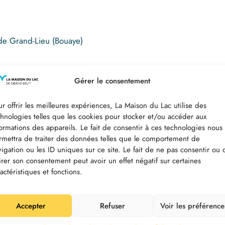
de Grand-Lieu (Bouaye)
rmanente et au jardin d’eau de La Maison du Lac de Grand-Lieu.
Gérer le consentement
 les familles : espace change-bébé, prêt de chauffe-biberon, ve
r offrir les meilleures expériences, La Maison du Lac utilise des
chnologies telles que les cookies pour stocker et/ou accéder aux
formations des appareils. Le fait de consentir à ces technologies nous
rmettra de traiter des données telles que le comportement de
vigation ou les ID uniques sur ce site. Le fait de ne pas consentir ou 
tterie »
tirer son consentement peut avoir un effet négatif sur certaines
e participant à l’animation.
actéristiques et fonctions.
Accepter
Refuser
Voir les préférence
 pendant les vacances d’été ? Découvrez
nos animations 