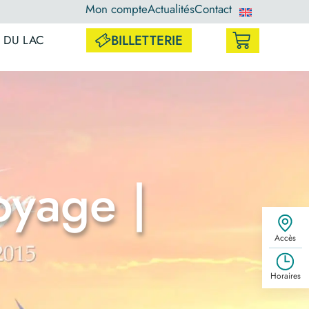
Mon compte
Actualités
Contact
BILLETTERIE
 DU LAC
oyage |
Accès
Horaires