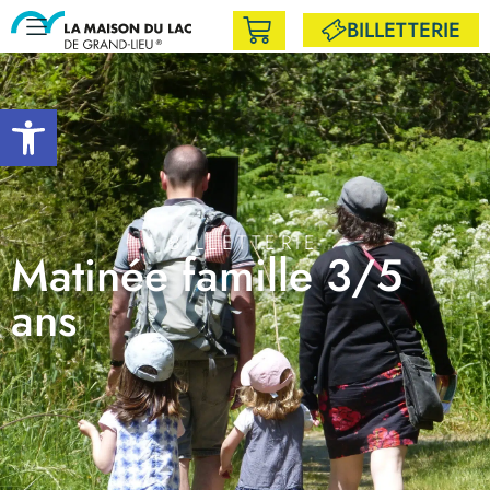
BILLETTERIE
Ouvrir la barre d’outils
BILLETTERIE
Matinée famille 3/5
ans