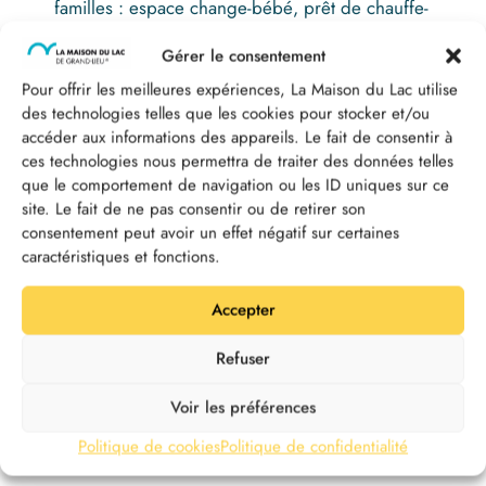
familles : espace change-bébé, prêt de chauffe-
biberon, vente de produits pour enfants (jeux,
Gérer le consentement
puzzles, livres, etc.), livres jeunesse en consultation.
Nombre de participants max. : 15
Pour offrir les meilleures expériences, La Maison du Lac utilise
Tarifs : 8€ tarif plein / 6€ tarif réduit
des technologies telles que les cookies pour stocker et/ou
accéder aux informations des appareils. Le fait de consentir à
ces technologies nous permettra de traiter des données telles
Réservation obligatoire en ligne, espace
que le comportement de navigation ou les ID uniques sur ce
« billetterie »
site. Le fait de ne pas consentir ou de retirer son
consentement peut avoir un effet négatif sur certaines
Il faut réserver un billet pour chaque enfant ou adulte
caractéristiques et fonctions.
participant à l’animation.
Accepter
À la recherche d’un atelier nature pour votre enfant
Refuser
de 6 à 10 ans ? Découvrez nos «
Matinées familles
6/10 ans
» !
Voir les préférences
Politique de cookies
Politique de confidentialité