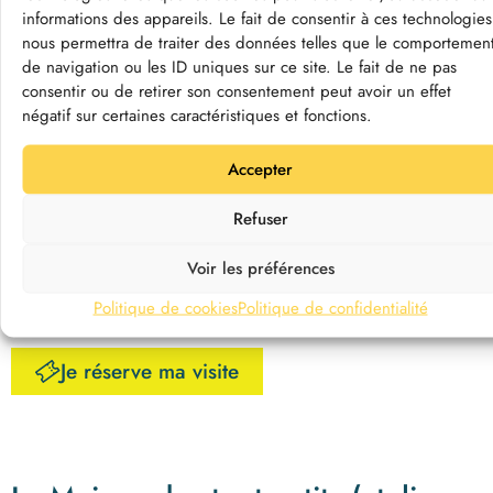
informations des appareils. Le fait de consentir à ces technologies
nous permettra de traiter des données telles que le comportemen
de navigation ou les ID uniques sur ce site. Le fait de ne pas
consentir ou de retirer son consentement peut avoir un effet
négatif sur certaines caractéristiques et fonctions.
© MDL
PAVILLON DES FAMILLES
– Mercredi 25 octobre à
Accepter
14h00
Vive les vacances en famille !
Suivez le guide,
Refuser
pour
une visite immersive au Pavillon, adaptée aux
enfants entre 4 et 8 ans
. Découvrez l’univers du lac de
Voir les préférences
Grand-Lieu, en partant à la rencontre de ses petits
Politique de cookies
Politique de confidentialité
habitants !
Je réserve ma visite