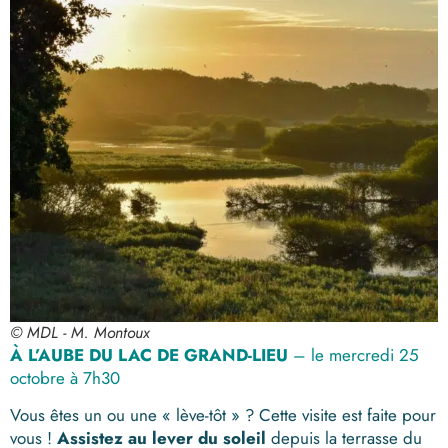
© MDL - M. Montoux
À L’AUBE DU LAC DE GRAND-LIEU
– le mercredi 25
octobre à 7h30
Vous êtes un ou une « lève-tôt » ? Cette visite est faite pour
vous !
Assistez au lever du soleil
depuis la terrasse du