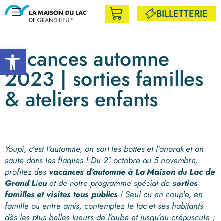
BILLETTERIE
Ouvrir la barre d’outils
Vacances automne
2023 | sorties familles
& ateliers enfants
Youpi, c’est l’automne, on sort les bottes et l’anorak et on
saute dans les flaques !
Du 21 octobre au 5 novembr
e,
profitez des
vacances d’automne à La Maison du Lac de
Grand-Lieu
et de notre
programme spécial de
sorties
familles et visites tous publics
! S
eul ou en couple, en
famille ou entre amis, c
ontemplez le lac et ses habitants
dès les plus belles lueurs de l’aube et jusqu’au crépuscule ;