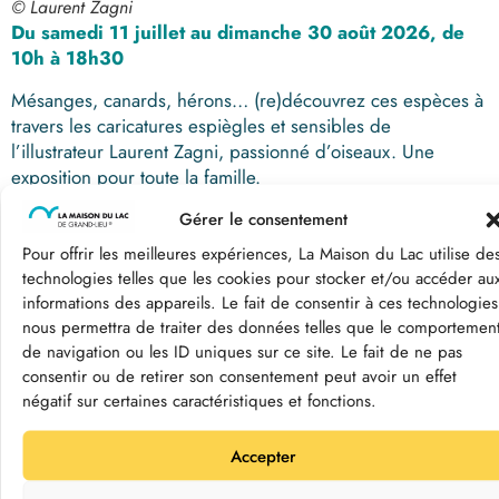
© Laurent Zagni
Du samedi 11 juillet au dimanche 30 août 2026, de
10h à 18h30
Mésanges, canards, hérons… (re)découvrez ces espèces à
travers les caricatures espiègles et sensibles de
l’illustrateur Laurent Zagni, passionné d’oiseaux. Une
exposition pour toute la famille.
Exposition tout public.
Gérer le consentement
Pour offrir les meilleures expériences, La Maison du Lac utilise de
Je réserve ma visite
technologies telles que les cookies pour stocker et/ou accéder au
informations des appareils. Le fait de consentir à ces technologies
nous permettra de traiter des données telles que le comportemen
Visites classiques | les
de navigation ou les ID uniques sur ce site. Le fait de ne pas
consentir ou de retirer son consentement peut avoir un effet
incontournables de Grand-Lieu
négatif sur certaines caractéristiques et fonctions.
Visite immersive
Accepter