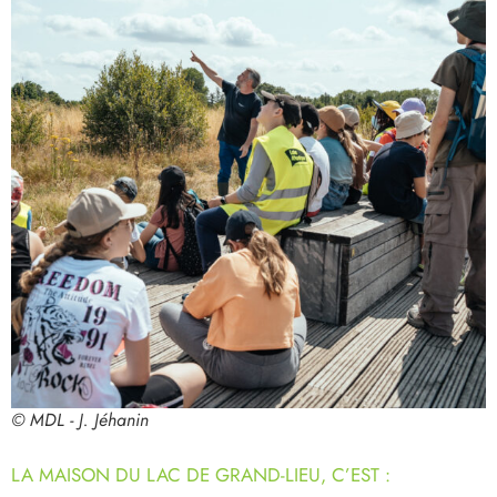
© MDL - J. Jéhanin
LA MAISON DU LAC DE GRAND-LIEU, C’EST :