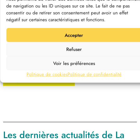
de navigation ou les ID uniques sur ce site. Le fait de ne pas
© MDL - J. Jéhanin
consentir ou de retirer son consentement peut avoir un effet
Du samedi 19 octobre au dimanche 3 novembre
négatif sur certaines caractéristiques et fonctions.
2024
C’est la visite la plus complète de La Maison du Lac
Accepter
de Grand-Lieu !
Trois étapes de visite, des scénographies
Refuser
renouvelées, pour découvrir le lac de Grand-Lieu de
manière toujours plus explorative, contemplative et
Voir les préférences
immersive !
Politique de cookies
Politique de confidentialité
Je réserve ma visite
Les dernières actualités de La